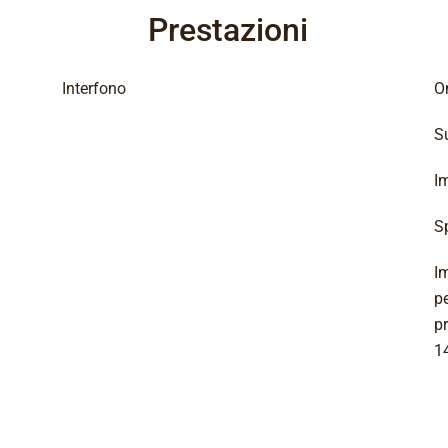
Prestazioni
Interfono
On
Su
I
S
I
pe
p
1