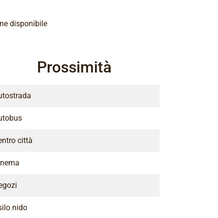
e disponibile
Prossimità
utostrada
utobus
ntro città
inema
egozi
ilo nido