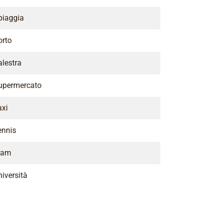
piaggia
orto
alestra
upermercato
axi
ennis
ram
iversità