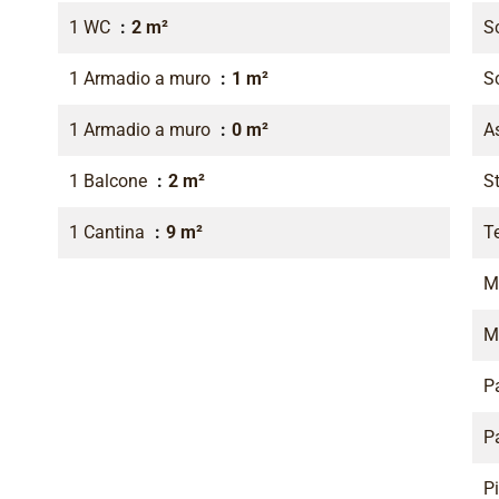
1 WC
2 m²
S
1 Armadio a muro
1 m²
S
1 Armadio a muro
0 m²
A
1 Balcone
2 m²
St
1 Cantina
9 m²
T
M
M
P
P
P