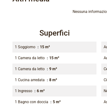
Nessuna informazion
Superfici
1 Soggiorno
15 m²
A
1 Camera da letto
15 m²
A
1 Camera da letto
9 m²
Ce
1 Cucina arredata
8 m²
C
1 Ingresso
6 m²
N
1 Bagno con doccia
5 m²
As