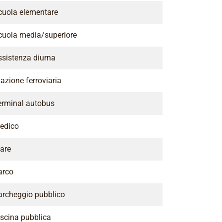
cuola elementare
cuola media/superiore
ssistenza diurna
azione ferroviaria
erminal autobus
edico
are
arco
archeggio pubblico
iscina pubblica