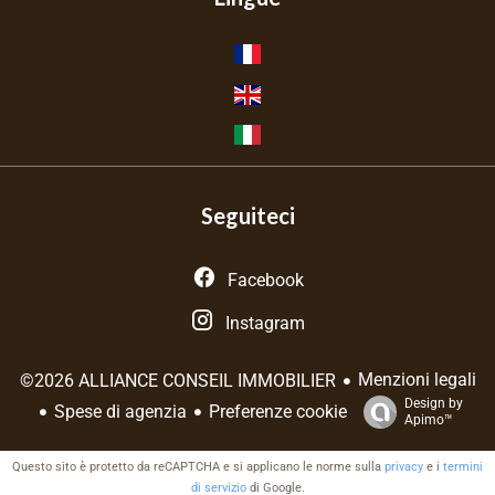
Seguiteci
Facebook
Instagram
Menzioni legali
©2026 ALLIANCE CONSEIL IMMOBILIER
Design by
Spese di agenzia
Preferenze cookie
Apimo™
Questo sito è protetto da reCAPTCHA e si applicano le norme sulla
privacy
e i
termini
di servizio
di Google.