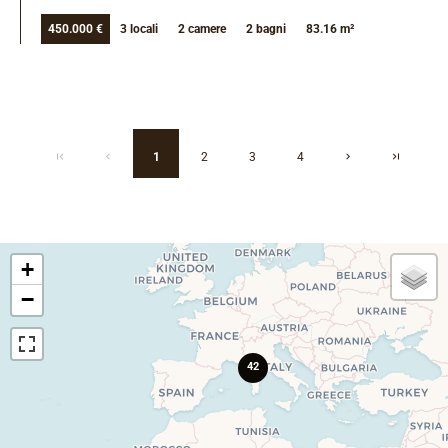
450.000 €
3 locali
2 camere
2 bagni
83.16 m²
1
2
3
4
+
−
42