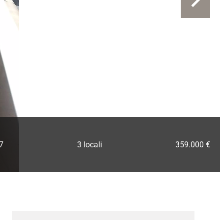
7
3 locali
359.000 €