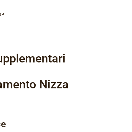
0 €
upplementari
amento Nizza
ce