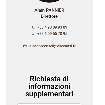
Alain PANNIER
Direttore
+33 4 93 89 93 89
+33 6 09 55 70 95
allianceconseil@aliceadsl.fr
Richiesta di
informazioni
supplementari