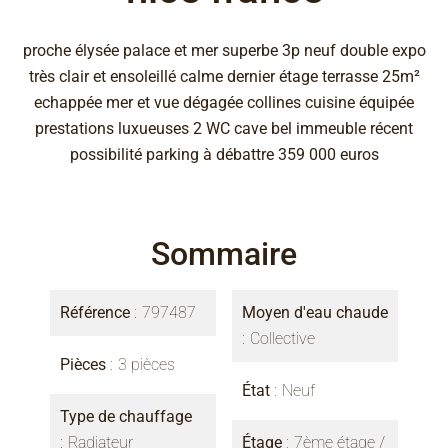
proche élysée palace et mer superbe 3p neuf double expo
très clair et ensoleillé calme dernier étage terrasse 25m²
echappée mer et vue dégagée collines cuisine équipée
prestations luxueuses 2 WC cave bel immeuble récent
possibilité parking à débattre 359 000 euros
Sommaire
Référence
797487
Moyen d'eau chaude
Collective
Pièces
3 pièces
État
Neuf
Type de chauffage
Radiateur
Étage
7ème étage /