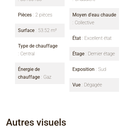
Pièces
2 pièces
Moyen d'eau chaude
Collective
Surface
53.52 m²
État
Excellent état
Type de chauffage
Central
Étage
Dernier étage
Énergie de
Exposition
Sud
chauffage
Gaz
Vue
Dégagée
Autres visuels