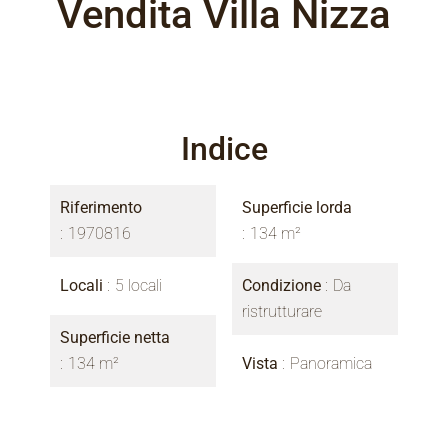
Vendita Villa Nizza
Indice
Riferimento
Superficie lorda
1970816
134 m²
Locali
5 locali
Condizione
Da
ristrutturare
Superficie netta
134 m²
Vista
Panoramica