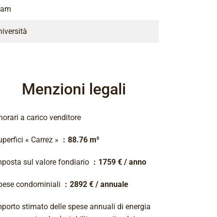
ram
iversità
Menzioni legali
orari a carico venditore
perfici « Carrez »
88.76 m²
mposta sul valore fondiario
1759 € / anno
pese condominiali
2892 € / annuale
mporto stimato delle spese annuali di energia