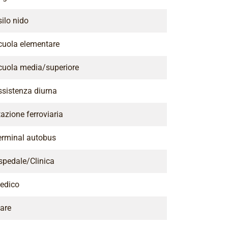
ilo nido
cuola elementare
cuola media/superiore
ssistenza diurna
azione ferroviaria
erminal autobus
spedale/Clinica
edico
are