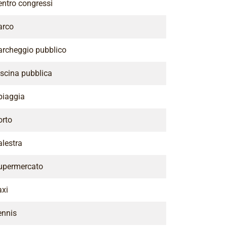
entro congressi
arco
archeggio pubblico
iscina pubblica
piaggia
orto
alestra
upermercato
axi
ennis