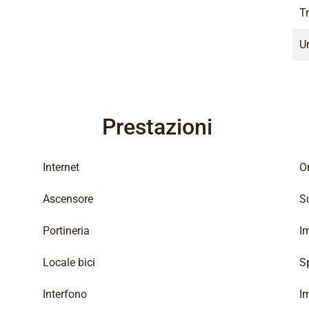
T
Un
Prestazioni
Internet
On
Ascensore
Su
Portineria
I
Locale bici
S
Interfono
I