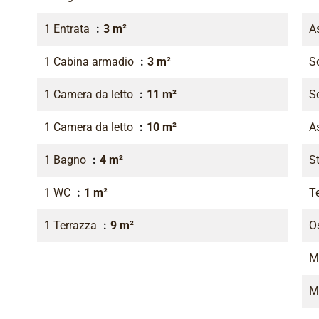
1 Entrata
3 m²
As
1 Cabina armadio
3 m²
S
1 Camera da letto
11 m²
S
1 Camera da letto
10 m²
A
1 Bagno
4 m²
St
1 WC
1 m²
T
1 Terrazza
9 m²
O
M
M