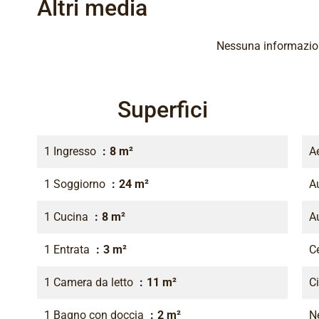
Altri media
Nessuna informazion
Superfici
1 Ingresso
8 m²
A
1 Soggiorno
24 m²
A
1 Cucina
8 m²
A
1 Entrata
3 m²
Ce
1 Camera da letto
11 m²
C
1 Bagno con doccia
2 m²
N