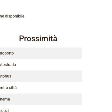
e disponibile
Prossimità
eroporto
utostrada
utobus
ntro città
inema
egozi