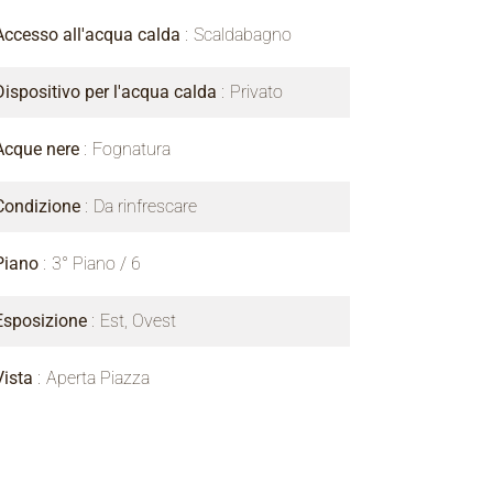
Accesso all'acqua calda
Scaldabagno
Dispositivo per l'acqua calda
Privato
Acque nere
Fognatura
Condizione
Da rinfrescare
Piano
3° Piano / 6
Esposizione
Est, Ovest
Vista
Aperta Piazza