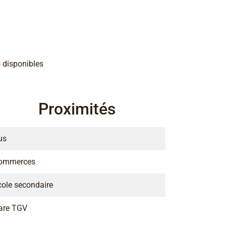
 disponibles
Proximités
us
ommerces
cole secondaire
are TGV