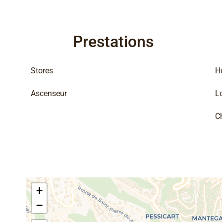
Prestations
Stores
H
Ascenseur
L
C
+
−