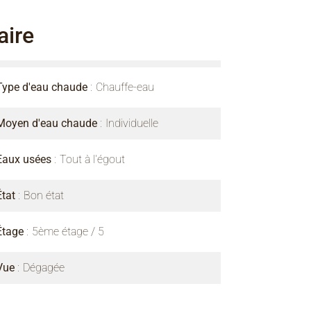
ire
Type d'eau chaude
Chauffe-eau
Moyen d'eau chaude
Individuelle
Eaux usées
Tout à l'égout
État
Bon état
Étage
5ème étage / 5
Vue
Dégagée