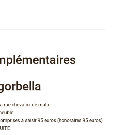
mplémentaires
gorbella
la rue chevalier de malte
meuble
omprises à saisir 95 euros (honoraires 95 euros)
SUITE