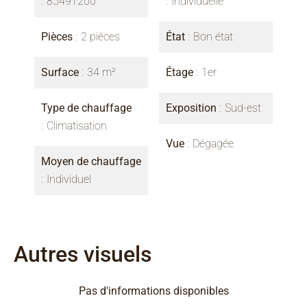
85491200
Individuelle
Pièces
2 pièces
État
Bon état
Surface
34 m²
Étage
1er
Type de chauffage
Exposition
Sud-est
Climatisation
Vue
Dégagée
Moyen de chauffage
Individuel
Autres visuels
Pas d'informations disponibles