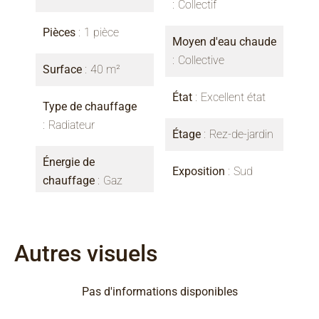
Collectif
Pièces
1 pièce
Moyen d'eau chaude
Collective
Surface
40 m²
État
Excellent état
Type de chauffage
Radiateur
Étage
Rez-de-jardin
Énergie de
Exposition
Sud
chauffage
Gaz
Autres visuels
Pas d'informations disponibles