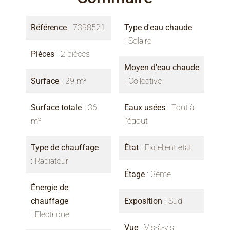
Référence
7398521
Type d'eau chaude
Solaire
Pièces
2 pièces
Moyen d'eau chaude
Surface
29 m²
Collective
Surface totale
36
Eaux usées
Tout à
m²
l'égout
Type de chauffage
État
Excellent état
Radiateur
Étage
3ème
Énergie de
chauffage
Exposition
Sud
Electrique
Vue
Vis-à-vis