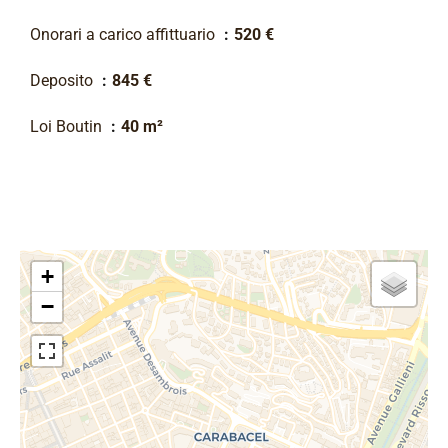
Onorari a carico affittuario
520 €
Deposito
845 €
Loi Boutin
40 m²
+
−