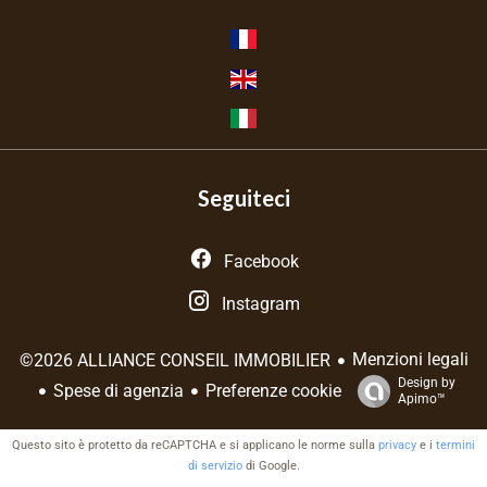
Seguiteci
Facebook
Instagram
Menzioni legali
©2026 ALLIANCE CONSEIL IMMOBILIER
Design by
Spese di agenzia
Preferenze cookie
Apimo™
Questo sito è protetto da reCAPTCHA e si applicano le norme sulla
privacy
e i
termini
di servizio
di Google.